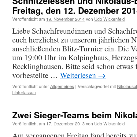
Schnitzelessen und Nikolaus-B
Freitag, den 12. Dezember 201
Veröffentlicht am
19. November 2014
von
Udo Wickenfeld
Liebe Schachfreundinnen und Schachfre
euch herzlichst zu unserem jährlichen 
anschließenden Blitz-Turnier ein. Die V
um 19:00 Uhr im Kolpinghaus, Herzogs
Recklinghausen. Bitte seid schon etwas 
vorbestellte …
Weiterlesen
→
Veröffentlicht unter
Allgemeines
|
Verschlagwortet mit
Nikolausbl
hinterlassen
Zwei Sieger-Teams beim Nikol
Veröffentlicht am
17. Dezember 2013
von
Udo Wickenfeld
Am vergangenen Freitag fand bereits z