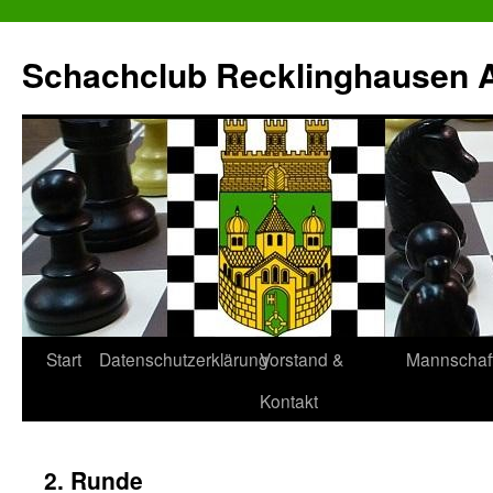
Zum
Inhalt
Schachclub Recklinghausen Al
springen
Start
Datenschutzerklärung
Vorstand &
Mannschaf
Kontakt
2. Runde