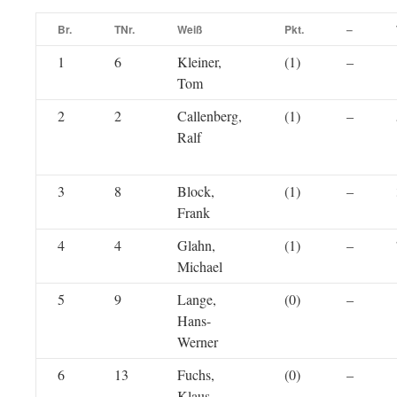
Br.
TNr.
Weiß
Pkt.
–
1
6
Kleiner,
(1)
–
Tom
2
2
Callenberg,
(1)
–
Ralf
3
8
Block,
(1)
–
Frank
4
4
Glahn,
(1)
–
Michael
5
9
Lange,
(0)
–
Hans-
Werner
6
13
Fuchs,
(0)
–
Klaus