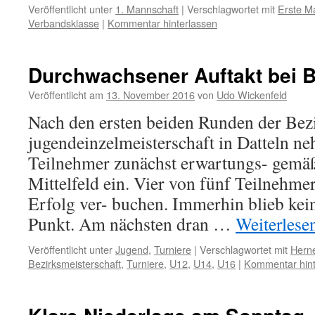
Veröffentlicht unter
1. Mannschaft
|
Verschlagwortet mit
Erste M
Verbandsklasse
|
Kommentar hinterlassen
Durchwachsener Auftakt bei 
Veröffentlicht am
13. November 2016
von
Udo Wickenfeld
Nach den ersten beiden Runden der Bez
jugendeinzelmeisterschaft in Datteln ne
Teilnehmer zunächst erwartungs- gemäß
Mittelfeld ein. Vier von fünf Teilnehme
Erfolg ver- buchen. Immerhin blieb kei
Punkt. Am nächsten dran …
Weiterlese
Veröffentlicht unter
Jugend
,
Turniere
|
Verschlagwortet mit
Hern
Bezirksmeisterschaft
,
Turniere
,
U12
,
U14
,
U16
|
Kommentar hint