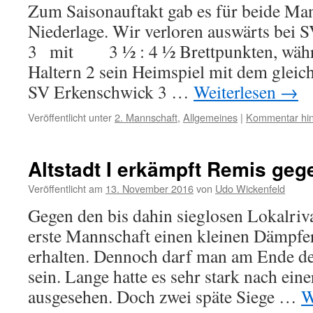
Zum Saisonauftakt gab es für beide Ma
Niederlage. Wir verloren auswärts bei S
3 mit 3 ½ : 4 ½ Brettpunkten, währ
Haltern 2 sein Heimspiel mit dem gleic
SV Erkenschwick 3 …
Weiterlesen
→
Veröffentlicht unter
2. Mannschaft
,
Allgemeines
|
Kommentar hin
Altstadt I erkämpft Remis geg
Veröffentlicht am
13. November 2016
von
Udo Wickenfeld
Gegen den bis dahin sieglosen Lokalriva
erste Mannschaft einen kleinen Dämpfe
erhalten. Dennoch darf man am Ende de
sein. Lange hatte es sehr stark nach ein
ausgesehen. Doch zwei späte Siege …
W