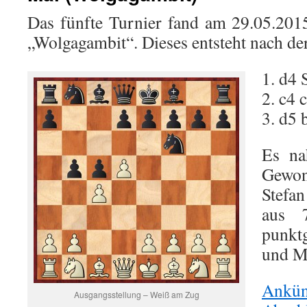
Das fünfte Turnier fand am 29.05.201
„Wolgagambit“. Dieses entsteht nach de
1. d4 
2. c4 
3. d5 
Es na
Gewon
Stefa
aus 
punkt
und Mi
Ankün
Ausgangsstellung – Weiß am Zug