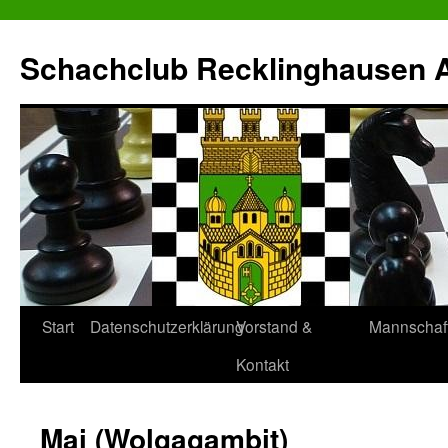
Zum
Inhalt
Schachclub Recklinghausen Al
springen
Start
Datenschutzerklärung
Vorstand &
Mannschaf
Kontakt
Mai (Wolgagambit)