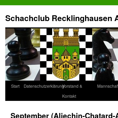
Zum
Inhalt
Schachclub Recklinghausen Al
springen
Start
Datenschutzerklärung
Vorstand &
Mannschaf
Kontakt
September (Aljechin-Chatard-A