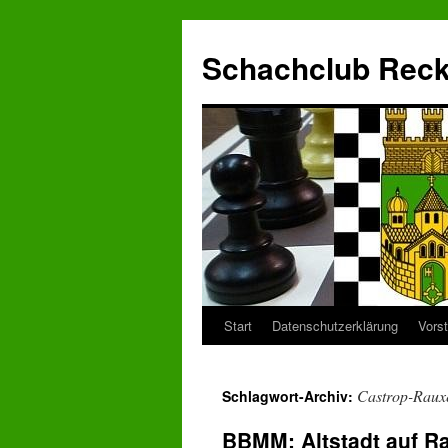
Zum
Inhalt
Schachclub Reckl
springen
Start
Datenschutzerklärung
Vors
Castrop-Raux
Schlagwort-Archiv:
BBMM: Altstadt auf R