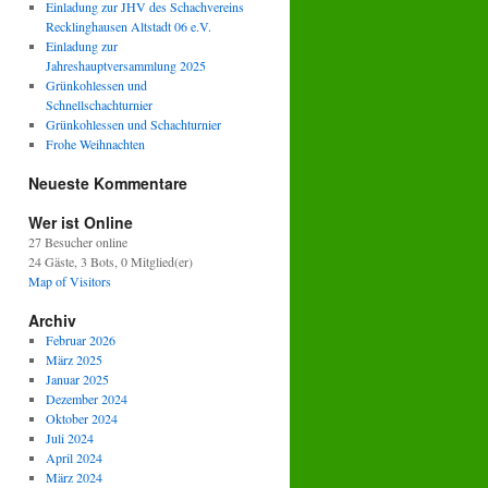
Einladung zur JHV des Schachvereins
Recklinghausen Altstadt 06 e.V.
Einladung zur
Jahreshauptversammlung 2025
Grünkohlessen und
Schnellschachturnier
Grünkohlessen und Schachturnier
Frohe Weihnachten
Neueste Kommentare
Wer ist Online
27 Besucher online
24 Gäste,
3 Bots,
0 Mitglied(er)
Map of Visitors
Archiv
Februar 2026
März 2025
Januar 2025
Dezember 2024
Oktober 2024
Juli 2024
April 2024
März 2024