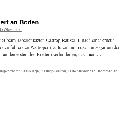
iert an Boden
o Wickenfeld
4:4 beim Tabellenletzten Castrop-Rauxel III nach einer erneut
 den führenden Waltropern verloren und muss nun sogar um den
en an den ersten drei Brettern verhinderten, dass man …
lagwortet mit
Bezirksliga
,
Castrop-Rauxel
,
Erste Mannschaft
|
Kommentar