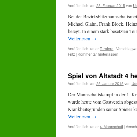
Veröffentlicht am
28. Februar 2015
von
Ud
Bei der Bezirksblitzmannschaftsmeis
Michael Glahn, Frank Block, Heinz
belegt. In einem stark besetzten Te
Weiterlesen
→
Veröffentlicht unter
Turniere
|
Verschlagwor
Fritz
|
Kommentar hinterlassen
Spiel von Altstadt 4 
Veröffentlicht am
25. Januar 2015
von
Ud
Der Mannschaftskampf in der 1. Kr
wurde heute vom Gastverein abgesa
Krankheitsgründen seiner Spieler 
Weiterlesen
→
Veröffentlicht unter
4. Mannschaft
|
Versch