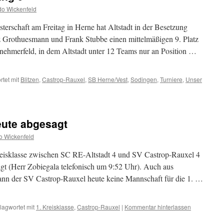
o Wickenfeld
terschaft am Freitag in Herne hat Altstadt in der Besetzung
 Grothuesmann und Frank Stubbe einen mittelmäßigen 9. Platz
ilnehmerfeld, in dem Altstadt unter 12 Teams nur an Position …
tet mit
Blitzen
,
Castrop-Rauxel
,
SB Herne/Vest
,
Sodingen
,
Turniere
,
Unser
heute abgesagt
o Wickenfeld
eisklasse zwischen SC RE-Altstadt 4 und SV Castrop-Rauxel 4
gt (Herr Zobiegala telefonisch um 9:52 Uhr). Auch aus
kann der SV Castrop-Rauxel heute keine Mannschaft für die 1. …
lagwortet mit
1. Kreisklasse
,
Castrop-Rauxel
|
Kommentar hinterlassen