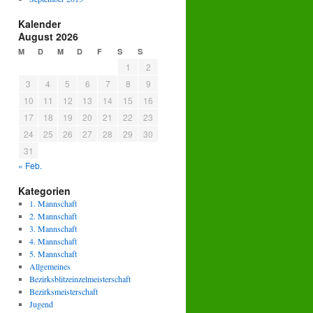
Kalender
August 2026
M
D
M
D
F
S
S
1
2
3
4
5
6
7
8
9
10
11
12
13
14
15
16
17
18
19
20
21
22
23
24
25
26
27
28
29
30
31
« Feb.
Kategorien
1. Mannschaft
2. Mannschaft
3. Mannschaft
4. Mannschaft
5. Mannschaft
Allgemeines
Bezirksblitzeinzelmeisterschaft
Bezirksmeisterschaft
Jugend