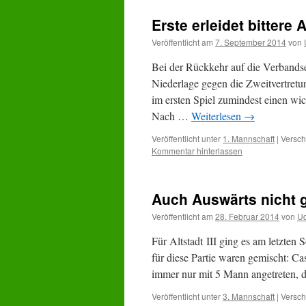
Erste erleidet bittere 
Veröffentlicht am
7. September 2014
von
Bei der Rückkehr auf die Verbandse
Niederlage gegen die Zweitvertretun
im ersten Spiel zumindest einen w
Nach …
Weiterlesen
→
Veröffentlicht unter
1. Mannschaft
|
Versch
Kommentar hinterlassen
Auch Auswärts nicht 
Veröffentlicht am
28. Februar 2014
von
Ud
Für Altstadt III ging es am letzte
für diese Partie waren gemischt: Cas
immer nur mit 5 Mann angetreten, 
Veröffentlicht unter
3. Mannschaft
|
Versch