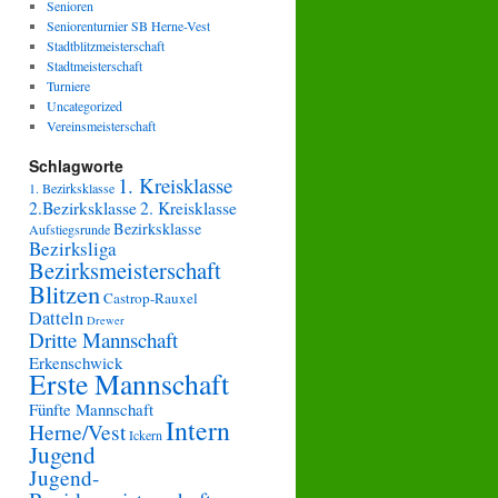
Senioren
Seniorenturnier SB Herne-Vest
Stadtblitzmeisterschaft
Stadtmeisterschaft
Turniere
Uncategorized
Vereinsmeisterschaft
Schlagworte
1. Kreisklasse
1. Bezirksklasse
2.Bezirksklasse
2. Kreisklasse
Bezirksklasse
Aufstiegsrunde
Bezirksliga
Bezirksmeisterschaft
Blitzen
Castrop-Rauxel
Datteln
Drewer
Dritte Mannschaft
Erkenschwick
Erste Mannschaft
Fünfte Mannschaft
Intern
Herne/Vest
Ickern
Jugend
Jugend-