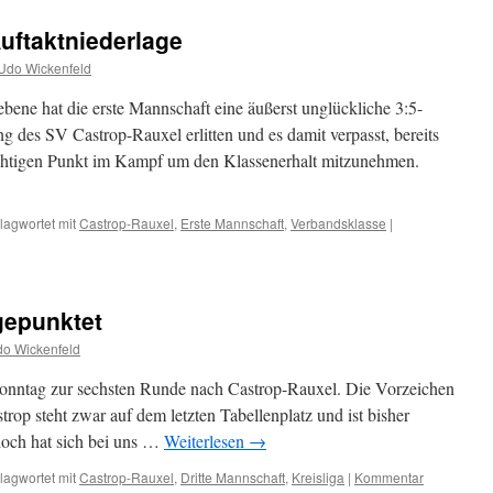
Auftaktniederlage
Udo Wickenfeld
bene hat die erste Mannschaft eine äußerst unglückliche 3:5-
g des SV Castrop-Rauxel erlitten und es damit verpasst, bereits
ichtigen Punkt im Kampf um den Klassenerhalt mitzunehmen.
lagwortet mit
Castrop-Rauxel
,
Erste Mannschaft
,
Verbandsklasse
|
gepunktet
o Wickenfeld
n Sonntag zur sechsten Runde nach Castrop-Rauxel. Die Vorzeichen
trop steht zwar auf dem letzten Tabellenplatz und ist bisher
doch hat sich bei uns …
Weiterlesen
→
lagwortet mit
Castrop-Rauxel
,
Dritte Mannschaft
,
Kreisliga
|
Kommentar