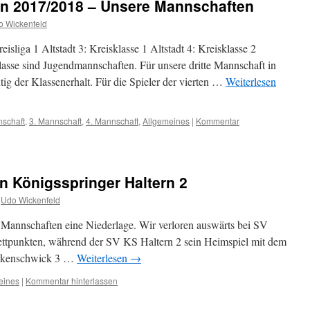
n 2017/2018 – Unsere Mannschaften
o Wickenfeld
reisliga 1 Altstadt 3: Kreisklasse 1 Altstadt 4: Kreisklasse 2
asse sind Jugendmannschaften. Für unsere dritte Mannschaft in
utig der Klassenerhalt. Für die Spieler der vierten …
Weiterlesen
nschaft
,
3. Mannschaft
,
4. Mannschaft
,
Allgemeines
|
Kommentar
n Königsspringer Haltern 2
Udo Wickenfeld
 Mannschaften eine Niederlage. Wir verloren auswärts bei SV
tpunkten, während der SV KS Haltern 2 sein Heimspiel mit dem
Erkenschwick 3 …
Weiterlesen
→
eines
|
Kommentar hinterlassen