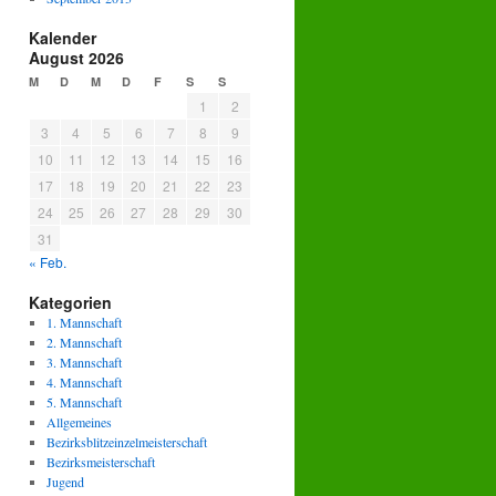
Kalender
August 2026
M
D
M
D
F
S
S
1
2
3
4
5
6
7
8
9
10
11
12
13
14
15
16
17
18
19
20
21
22
23
24
25
26
27
28
29
30
31
« Feb.
Kategorien
1. Mannschaft
2. Mannschaft
3. Mannschaft
4. Mannschaft
5. Mannschaft
Allgemeines
Bezirksblitzeinzelmeisterschaft
Bezirksmeisterschaft
Jugend