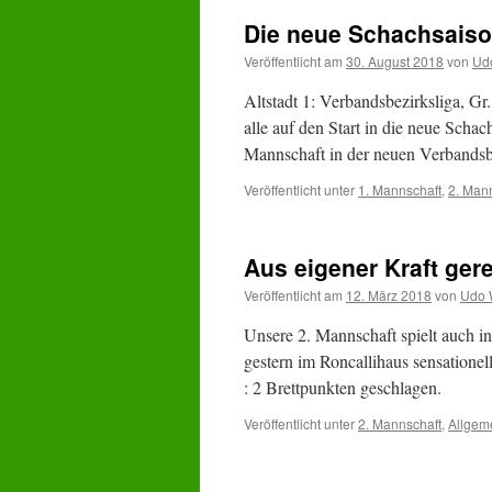
Die neue Schachsaiso
Veröffentlicht am
30. August 2018
von
Ud
Altstadt 1: Verbandsbezirksliga, Gr.
alle auf den Start in die neue Schac
Mannschaft in der neuen Verbandsb
Veröffentlicht unter
1. Mannschaft
,
2. Man
Aus eigener Kraft gere
Veröffentlicht am
12. März 2018
von
Udo 
Unsere 2. Mannschaft spielt auch in
gestern im Roncallihaus sensatione
: 2 Brettpunkten geschlagen.
Veröffentlicht unter
2. Mannschaft
,
Allgem