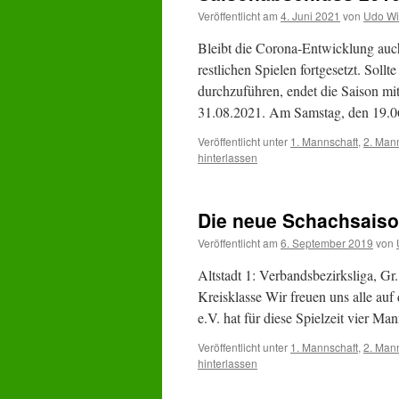
Veröffentlicht am
4. Juni 2021
von
Udo Wi
Bleibt die Corona-Entwicklung auch
restlichen Spielen fortgesetzt. Sol
durchzuführen, endet die Saison mi
31.08.2021. Am Samstag, den 19
Veröffentlicht unter
1. Mannschaft
,
2. Man
hinterlassen
Die neue Schachsaiso
Veröffentlicht am
6. September 2019
von
Altstadt 1: Verbandsbezirksliga, Gr. 
Kreisklasse Wir freuen uns alle auf
e.V. hat für diese Spielzeit vier 
Veröffentlicht unter
1. Mannschaft
,
2. Man
hinterlassen