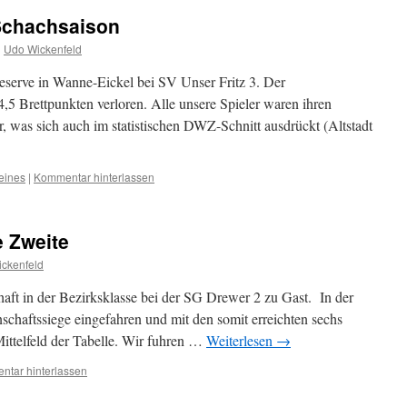
 Schachsaison
n
Udo Wickenfeld
eserve in Wanne-Eickel bei SV Unser Fritz 3. Der
,5 Brettpunkten verloren. Alle unsere Spieler waren ihren
, was sich auch im statistischen DWZ-Schnitt ausdrückt (Altstadt
eines
|
Kommentar hinterlassen
e Zweite
ckenfeld
ft in der Bezirksklasse bei der SG Drewer 2 zu Gast. In der
nschaftssiege eingefahren und mit den somit erreichten sechs
ittelfeld der Tabelle. Wir fuhren …
Weiterlesen
→
tar hinterlassen