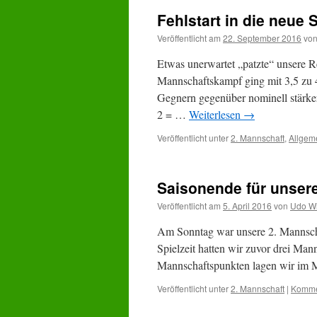
Fehlstart in die neue
Veröffentlicht am
22. September 2016
vo
Etwas unerwartet „patzte“ unsere R
Mannschaftskampf ging mit 3,5 zu 4
Gegnern gegenüber nominell stärker
2 = …
Weiterlesen
→
Veröffentlicht unter
2. Mannschaft
,
Allgem
Saisonende für unser
Veröffentlicht am
5. April 2016
von
Udo Wi
Am Sonntag war unsere 2. Mannscha
Spielzeit hatten wir zuvor drei Man
Mannschaftspunkten lagen wir im M
Veröffentlicht unter
2. Mannschaft
|
Kommen