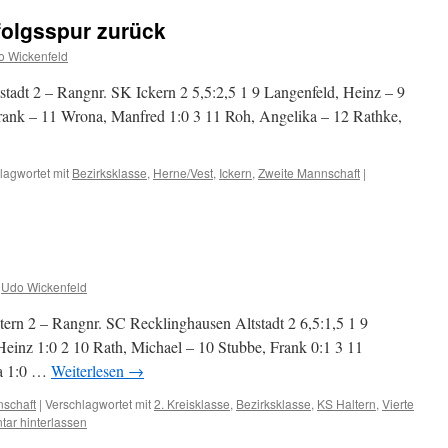
rfolgsspur zurück
o Wickenfeld
tadt 2 – Rangnr. SK Ickern 2 5,5:2,5 1 9 Langenfeld, Heinz – 9
Frank – 11 Wrona, Manfred 1:0 3 11 Roh, Angelika – 12 Rathke,
lagwortet mit
Bezirksklasse
,
Herne/Vest
,
Ickern
,
Zweite Mannschaft
|
Udo Wickenfeld
ern 2 – Rangnr. SC Recklinghausen Altstadt 2 6,5:1,5 1 9
Heinz 1:0 2 10 Rath, Michael – 10 Stubbe, Frank 0:1 3 11
ka 1:0 …
Weiterlesen
→
nschaft
|
Verschlagwortet mit
2. Kreisklasse
,
Bezirksklasse
,
KS Haltern
,
Vierte
ar hinterlassen