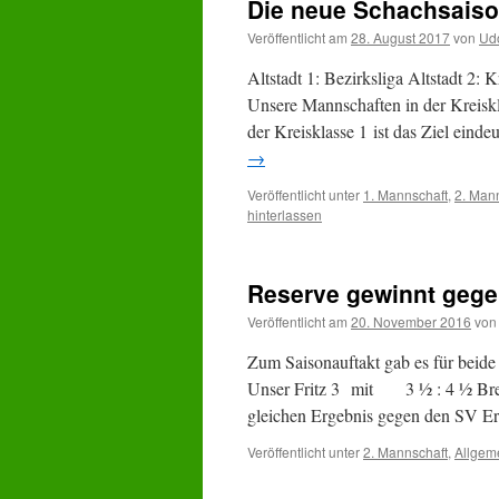
Die neue Schachsaiso
Veröffentlicht am
28. August 2017
von
Ud
Altstadt 1: Bezirksliga Altstadt 2: K
Unsere Mannschaften in der Kreiskl
der Kreisklasse 1 ist das Ziel einde
→
Veröffentlicht unter
1. Mannschaft
,
2. Man
hinterlassen
Reserve gewinnt gege
Veröffentlicht am
20. November 2016
von
Zum Saisonauftakt gab es für beide
Unser Fritz 3 mit 3 ½ : 4 ½ Bret
gleichen Ergebnis gegen den SV 
Veröffentlicht unter
2. Mannschaft
,
Allgem