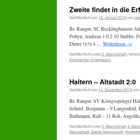
Zweite findet in die E
Veröffentlicht am
18. Januar 2016
von
Ud
Br. Rangnr. SC Recklinghausen Alts
Poltyn, Andreas 1:0 2 10 Stubbe, 
Dieter ½:½ 4 …
Weiterlesen
→
Veröffentlicht unter
2. Mannschaft
|
Versch
Kommentar hinterlassen
Haltern – Altstadt 2:0
Veröffentlicht am
14. Dezember 2015
von
Br. Rangnr. SV Königsspringer Halt
Schrief, Benjamin – 9 Langenfeld, 
Buthmann, Ralf – 11 Roh, Angeli
Veröffentlicht unter
2. Mannschaft
,
4. Man
Mannschaft
,
Zweite Mannschaft
|
Komment