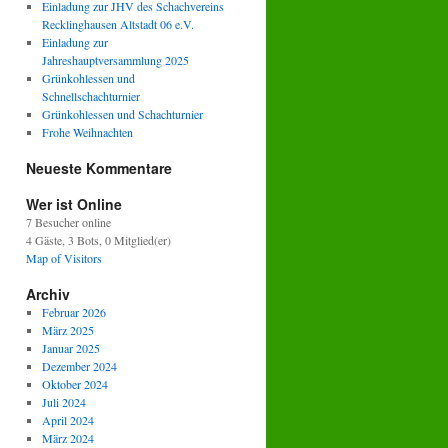
Einladung zur JHV des Schachvereins
Recklinghausen Altstadt 06 e.V.
Einladung zur
Jahreshauptversammlung 2025
Grünkohlessen und
Schnellschachturnier
Grünkohlessen und Schachturnier
Frohe Weihnachten
Neueste Kommentare
Wer ist Online
7 Besucher online
4 Gäste,
3 Bots,
0 Mitglied(er)
Map of Visitors
Archiv
Februar 2026
März 2025
Januar 2025
Dezember 2024
Oktober 2024
Juli 2024
April 2024
März 2024