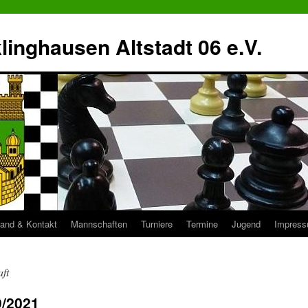
inghausen Altstadt 06 e.V.
tand & Kontakt
Mannschaften
Turniere
Termine
Jugend
Impres
ft
9/2021