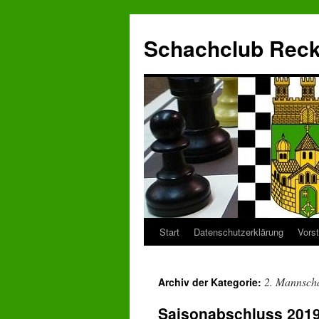
Zum
Inhalt
Schachclub Reckl
springen
Start
Datenschutzerklärung
Vors
2. Mannscha
Archiv der Kategorie:
Saisonabschluss 201