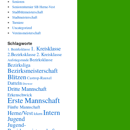
Senioren
Seniorenturnier SB Herne-Vest
Stadtblitzmeisterschaft
Stadtmeisterschaft
Turniere
Uncategorized
Vereinsmeisterschaft
Schlagworte
1. Kreisklasse
1. Bezirksklasse
2.Bezirksklasse
2. Kreisklasse
Bezirksklasse
Aufstiegsrunde
Bezirksliga
Bezirksmeisterschaft
Blitzen
Castrop-Rauxel
Datteln
Drewer
Dritte Mannschaft
Erkenschwick
Erste Mannschaft
Fünfte Mannschaft
Intern
Herne/Vest
Ickern
Jugend
Jugend-