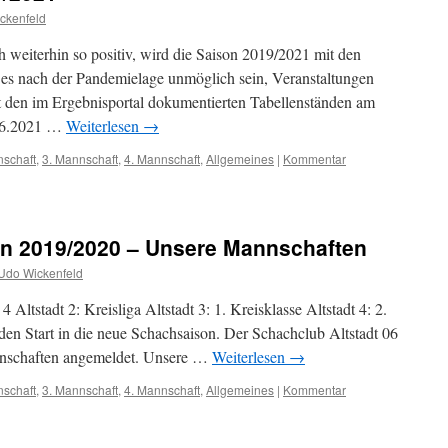
ckenfeld
 weiterhin so positiv, wird die Saison 2019/2021 mit den
lte es nach der Pandemielage unmöglich sein, Veranstaltungen
t den im Ergebnisportal dokumentierten Tabellenständen am
.06.2021 …
Weiterlesen
→
nschaft
,
3. Mannschaft
,
4. Mannschaft
,
Allgemeines
|
Kommentar
n 2019/2020 – Unsere Mannschaften
Udo Wickenfeld
4 Altstadt 2: Kreisliga Altstadt 3: 1. Kreisklasse Altstadt 4: 2.
 den Start in die neue Schachsaison. Der Schachclub Altstadt 06
Mannschaften angemeldet. Unsere …
Weiterlesen
→
nschaft
,
3. Mannschaft
,
4. Mannschaft
,
Allgemeines
|
Kommentar