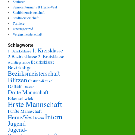
Senioren
Seniorenturnier SB Herne-Vest
Stadtblitzmeisterschaft
Stadtmeisterschaft
Turniere
Uncategorized
Vereinsmeisterschaft
Schlagworte
1. Kreisklasse
1. Bezirksklasse
2.Bezirksklasse
2. Kreisklasse
Bezirksklasse
Aufstiegsrunde
Bezirksliga
Bezirksmeisterschaft
Blitzen
Castrop-Rauxel
Datteln
Drewer
Dritte Mannschaft
Erkenschwick
Erste Mannschaft
Fünfte Mannschaft
Intern
Herne/Vest
Ickern
Jugend
Jugend-