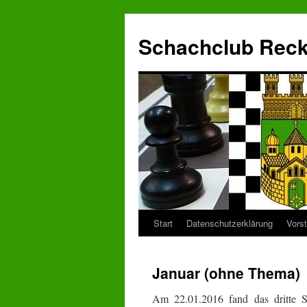
Zum
Inhalt
Schachclub Reckl
springen
Start
Datenschutzerklärung
Vors
Januar (ohne Thema)
Am 22.01.2016 fand das dritte Sc