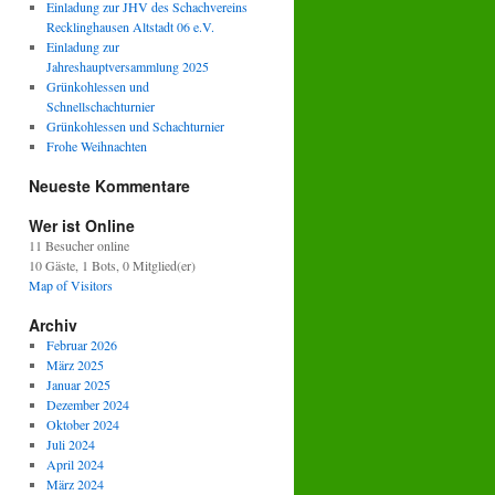
Einladung zur JHV des Schachvereins
Recklinghausen Altstadt 06 e.V.
Einladung zur
Jahreshauptversammlung 2025
Grünkohlessen und
Schnellschachturnier
Grünkohlessen und Schachturnier
Frohe Weihnachten
Neueste Kommentare
Wer ist Online
11 Besucher online
10 Gäste,
1 Bots,
0 Mitglied(er)
Map of Visitors
Archiv
Februar 2026
März 2025
Januar 2025
Dezember 2024
Oktober 2024
Juli 2024
April 2024
März 2024