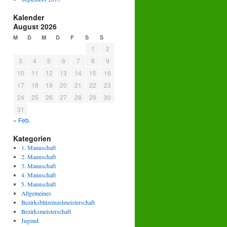
Kalender
August 2026
M
D
M
D
F
S
S
1
2
3
4
5
6
7
8
9
10
11
12
13
14
15
16
17
18
19
20
21
22
23
24
25
26
27
28
29
30
31
« Feb.
Kategorien
1. Mannschaft
2. Mannschaft
3. Mannschaft
4. Mannschaft
5. Mannschaft
Allgemeines
Bezirksblitzeinzelmeisterschaft
Bezirksmeisterschaft
Jugend