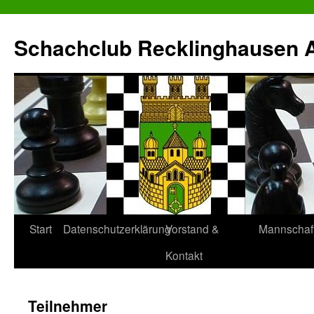
Zum
Inhalt
Schachclub Recklinghausen Al
springen
Start
Datenschutzerklärung
Vorstand &
Mannschaf
Kontakt
Teilnehmer