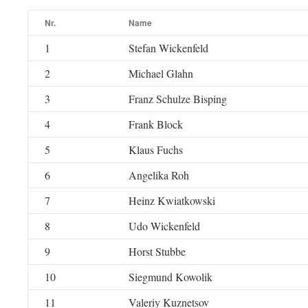
Nr.
Name
1
Stefan Wickenfeld
2
Michael Glahn
3
Franz Schulze Bisping
4
Frank Block
5
Klaus Fuchs
6
Angelika Roh
7
Heinz Kwiatkowski
8
Udo Wickenfeld
9
Horst Stubbe
10
Siegmund Kowolik
11
Valeriy Kuznetsov