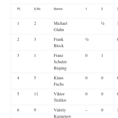
Pl.
S.Nr.
Name
1
2
1
2
Michael
½
Glahn
2
3
Frank
½
Block
3
1
Franz
0
1
Schulze
Bisping
4
5
Klaus
0
0
Fuchs
5
11
Viktor
0
0
Trefilov
6
9
Valeriy
–
0
Kuznetsov