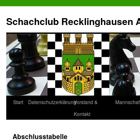
Zum
Inhalt
Schachclub Recklinghausen Al
springen
Start
Datenschutzerklärung
Vorstand &
Mannschaf
Kontakt
Abschlusstabelle