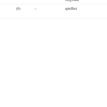
(0)
–
spielfrei