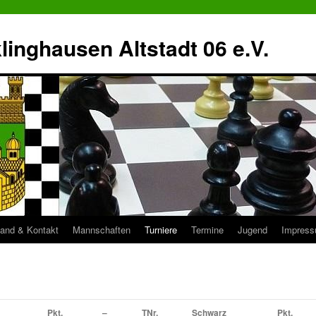
inghausen Altstadt 06 e.V.
tand & Kontakt
Mannschaften
Turniere
Termine
Jugend
Impres
Pkt.
–
TNr.
Schwarz
Pkt.