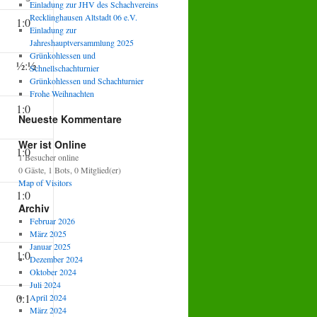
Einladung zur JHV des Schachvereins
Recklinghausen Altstadt 06 e.V.
1:0
Einladung zur
Jahreshauptversammlung 2025
Grünkohlessen und
½:½
Schnellschachturnier
Grünkohlessen und Schachturnier
Frohe Weihnachten
1:0
Neueste Kommentare
Wer ist Online
1:0
1 Besucher online
0 Gäste,
1 Bots,
0 Mitglied(er)
Map of Visitors
1:0
Archiv
Februar 2026
März 2025
Januar 2025
1:0
Dezember 2024
Oktober 2024
Juli 2024
0:1
April 2024
März 2024