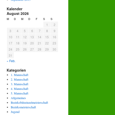
Kalender
August 2026
M
D
M
D
F
S
S
1
2
3
4
5
6
7
8
9
10
11
12
13
14
15
16
17
18
19
20
21
22
23
24
25
26
27
28
29
30
31
« Feb.
Kategorien
1. Mannschaft
2. Mannschaft
3. Mannschaft
4. Mannschaft
5. Mannschaft
Allgemeines
Bezirksblitzeinzelmeisterschaft
Bezirksmeisterschaft
Jugend