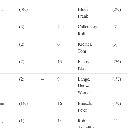
d,
(3½)
–
8
Block,
(2½)
Frank
(3)
–
2
Callenberg,
(3)
Ralf
(2)
–
6
Kleiner,
(3)
Tom
,
(2)
–
13
Fuchs,
(2½)
Klaus
(2)
–
9
Lange,
(1½)
Hans-
Werner
nn,
(1½)
–
16
Rausch,
(1½)
Peter
d,
(1)
–
14
Roh,
(1)
Angelika