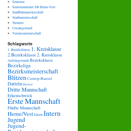
Senioren
Seniorenturnier SB Herne-Vest
Stadtblitzmeisterschaft
Stadtmeisterschaft
Turniere
Uncategorized
Vereinsmeisterschaft
Schlagworte
1. Kreisklasse
1. Bezirksklasse
2.Bezirksklasse
2. Kreisklasse
Bezirksklasse
Aufstiegsrunde
Bezirksliga
Bezirksmeisterschaft
Blitzen
Castrop-Rauxel
Datteln
Drewer
Dritte Mannschaft
Erkenschwick
Erste Mannschaft
Fünfte Mannschaft
Intern
Herne/Vest
Ickern
Jugend
Jugend-