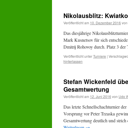
Nikolausblitz: Kwiatk
Veröffentlicht am
10. Dezember 2016
von
Das diesjährige Nikolausblitzturni
Mark Kusnetsov für sich entschiede
Dmitrij Rohovoy durch. Platz 3 de
Veröffentlicht unter
Turniere
|
Verschlagwor
hinterlassen
Stefan Wickenfeld übe
Gesamtwertung
Veröffentlicht am
12. Juni 2016
von
Udo W
Das letzte Schnellschachturnier der
Vorsprung vor Peter Trzaska gewinne
Gesamtwertung deutlich und strich 
Weiterlesen
→