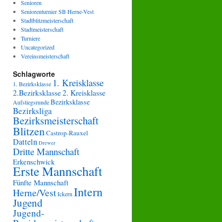
Senioren
Seniorenturnier SB Herne-Vest
Stadtblitzmeisterschaft
Stadtmeisterschaft
Turniere
Uncategorized
Vereinsmeisterschaft
Schlagworte
1. Kreisklasse
1. Bezirksklasse
2.Bezirksklasse
2. Kreisklasse
Bezirksklasse
Aufstiegsrunde
Bezirksliga
Bezirksmeisterschaft
Blitzen
Castrop-Rauxel
Datteln
Drewer
Dritte Mannschaft
Erkenschwick
Erste Mannschaft
Fünfte Mannschaft
Intern
Herne/Vest
Ickern
Jugend
Jugend-