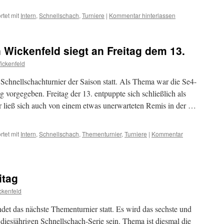
tet mit
Intern
,
Schnellschach
,
Turniere
|
Kommentar hinterlassen
 Wickenfeld siegt an Freitag dem 13.
ickenfeld
 Schnellschachturnier der Saison statt. Als Thema war die Se4-
vorgegeben. Freitag der 13. entpuppte sich schließlich als
r ließ sich auch von einem etwas unerwarteten Remis in der …
tet mit
Intern
,
Schnellschach
,
Thementurnier
,
Turniere
|
Kommentar
itag
kenfeld
et das nächste Thementurnier statt. Es wird das sechste und
r diesjährigen Schnellschach-Serie sein. Thema ist diesmal die