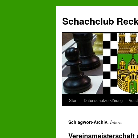
Zum
Inhalt
Schachclub Reckl
springen
Start
Datenschutzerklärung
Vors
Intern
Schlagwort-Archiv:
Vereinsmeisterschaft 