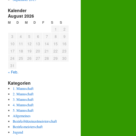
Kalender
August 2026
M
D
M
D
F
S
S
1
2
3
4
5
6
7
8
9
10
11
12
13
14
15
16
17
18
19
20
21
22
23
24
25
26
27
28
29
30
31
« Feb.
Kategorien
1. Mannschaft
2. Mannschaft
3. Mannschaft
4. Mannschaft
5. Mannschaft
Allgemeines
Bezirksblitzeinzelmeisterschaft
Bezirksmeisterschaft
Jugend