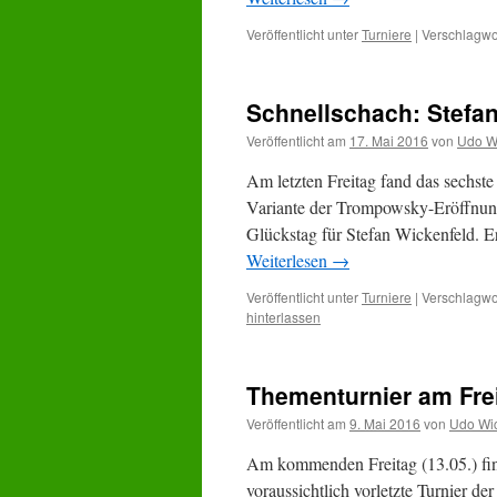
Veröffentlicht unter
Turniere
|
Verschlagwor
Schnellschach: Stefan
Veröffentlicht am
17. Mai 2016
von
Udo W
Am letzten Freitag fand das sechste
Variante der Trompowsky-Eröffnung 
Glückstag für Stefan Wickenfeld. E
Weiterlesen
→
Veröffentlicht unter
Turniere
|
Verschlagwor
hinterlassen
Thementurnier am Fre
Veröffentlicht am
9. Mai 2016
von
Udo Wic
Am kommenden Freitag (13.05.) find
voraussichtlich vorletzte Turnier de