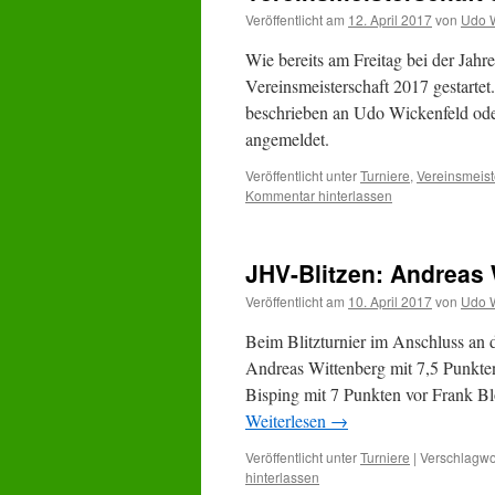
Veröffentlicht am
12. April 2017
von
Udo W
Wie bereits am Freitag bei der Jah
Vereinsmeisterschaft 2017 gestart
beschrieben an Udo Wickenfeld oder
angemeldet.
Veröffentlicht unter
Turniere
,
Vereinsmeist
Kommentar hinterlassen
JHV-Blitzen: Andreas 
Veröffentlicht am
10. April 2017
von
Udo W
Beim Blitzturnier im Anschluss an 
Andreas Wittenberg mit 7,5 Punkten
Bisping mit 7 Punkten vor Frank Bl
Weiterlesen
→
Veröffentlicht unter
Turniere
|
Verschlagwor
hinterlassen