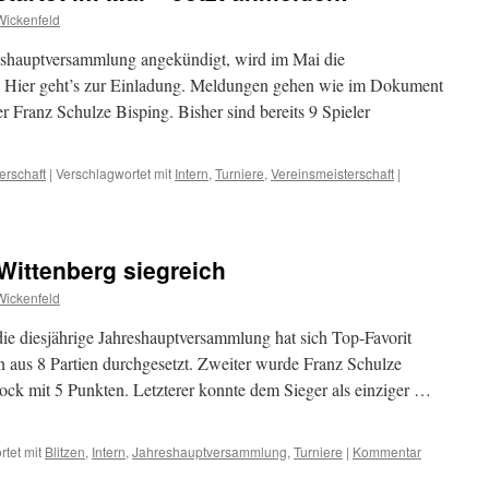
ickenfeld
reshauptversammlung angekündigt, wird im Mai die
et. Hier geht’s zur Einladung. Meldungen gehen wie im Dokument
 Franz Schulze Bisping. Bisher sind bereits 9 Spieler
erschaft
|
Verschlagwortet mit
Intern
,
Turniere
,
Vereinsmeisterschaft
|
Wittenberg siegreich
ickenfeld
die diesjährige Jahreshauptversammlung hat sich Top-Favorit
 aus 8 Partien durchgesetzt. Zweiter wurde Franz Schulze
ock mit 5 Punkten. Letzterer konnte dem Sieger als einziger …
tet mit
Blitzen
,
Intern
,
Jahreshauptversammlung
,
Turniere
|
Kommentar