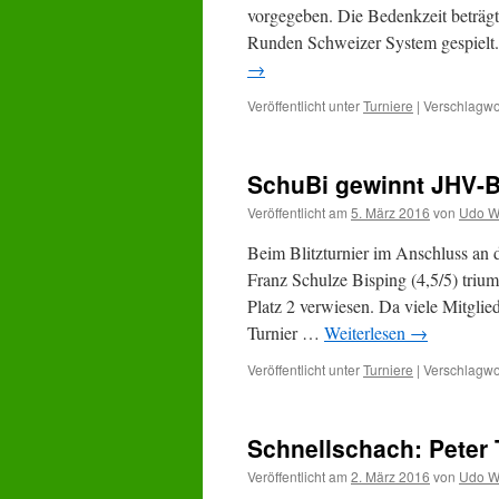
vorgegeben. Die Bedenkzeit beträgt
Runden Schweizer System gespielt.
→
Veröffentlicht unter
Turniere
|
Verschlagwor
SchuBi gewinnt JHV-B
Veröffentlicht am
5. März 2016
von
Udo W
Beim Blitzturnier im Anschluss an 
Franz Schulze Bisping (4,5/5) trium
Platz 2 verwiesen. Da viele Mitgli
Turnier …
Weiterlesen
→
Veröffentlicht unter
Turniere
|
Verschlagwor
Schnellschach: Peter 
Veröffentlicht am
2. März 2016
von
Udo W