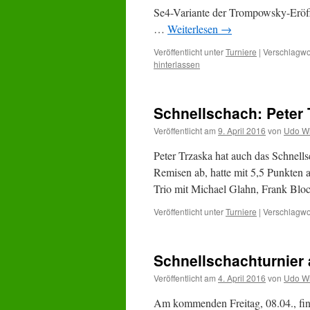
Se4-Variante der Trompowsky-Eröff
…
Weiterlesen
→
Veröffentlicht unter
Turniere
|
Verschlagwor
hinterlassen
Schnellschach: Peter 
Veröffentlicht am
9. April 2016
von
Udo Wi
Peter Trzaska hat auch das Schnell
Remisen ab, hatte mit 5,5 Punkten 
Trio mit Michael Glahn, Frank Blo
Veröffentlicht unter
Turniere
|
Verschlagwor
Schnellschachturnier 
Veröffentlicht am
4. April 2016
von
Udo Wi
Am kommenden Freitag, 08.04., find