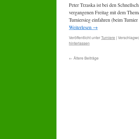
Peter Trzaska ist bei den Schnellsc
vergangenen Freitag mit dem Thema 
Turniersieg einfahren (beim Turnier
Weiterlesen
→
Veröffentlicht unter
Turniere
|
Verschlagwor
hinterlassen
←
Ältere Beiträge