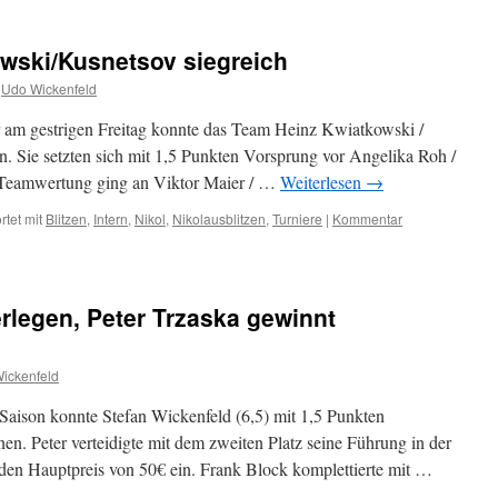
owski/Kusnetsov siegreich
Udo Wickenfeld
er am gestrigen Freitag konnte das Team Heinz Kwiatkowski /
n. Sie setzten sich mit 1,5 Punkten Vorsprung vor Angelika Roh /
r Teamwertung ging an Viktor Maier / …
Weiterlesen
→
tet mit
Blitzen
,
Intern
,
Nikol
,
Nikolausblitzen
,
Turniere
|
Kommentar
rlegen, Peter Trzaska gewinnt
ickenfeld
 Saison konnte Stefan Wickenfeld (6,5) mit 1,5 Punkten
n. Peter verteidigte mit dem zweiten Platz seine Führung in der
den Hauptpreis von 50€ ein. Frank Block komplettierte mit …