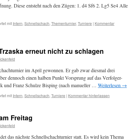
nung. Diese entsteht nach den Zügen: 1. d4 Sf6 2. Lg5 Se4 Alle
tet mit
Intern
,
Schnellschach
,
Thementurnier
,
Turniere
|
Kommentar
Trzaska erneut nicht zu schlagen
ckenfeld
schachturnier im April gewonnen. Er gab zwar diesmal drei
aber dennoch einen halben Punkt Vorsprung auf das Verfolger-
ck und Franz Schulze Bisping (nach manueller …
Weiterlesen
→
tet mit
Intern
,
Schnellschach
,
Turniere
|
Kommentar hinterlassen
am Freitag
ckenfeld
et das nächste Schnellschachturnier statt. Es wird kein Thema