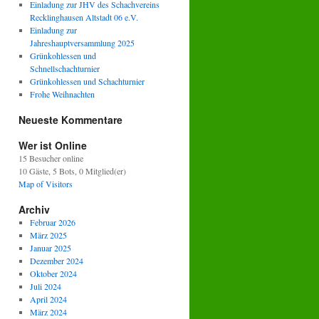
Einladung zur JHV des Schachvereins
Recklinghausen Altstadt 06 e.V.
Einladung zur
Jahreshauptversammlung 2025
Grünkohlessen und
Schnellschachturnier
Grünkohlessen und Schachturnier
Frohe Weihnachten
Neueste Kommentare
Wer ist Online
15 Besucher online
10 Gäste,
5 Bots,
0 Mitglied(er)
Map of Visitors
Archiv
Februar 2026
März 2025
Januar 2025
Dezember 2024
Oktober 2024
Juli 2024
April 2024
März 2024