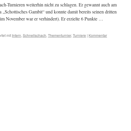
hach-Turnieren weiterhin nicht zu schlagen. Er gewannt auch am
„Schottisches Gambit“ und konnte damit bereits seinen dritten
 im November war er verhindert). Er erzielte 6 Punkte …
tet mit
Intern
,
Schnellschach
,
Thementurnier
,
Turniere
|
Kommentar