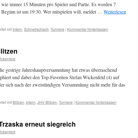
 wie immer 15 Minuten pro Spieler und Partie. Es werden 7
 Beginn ist um 19:30. Wer mitspielen will, meldet …
Weiterlesen
tet mit
Intern
,
Schnellschach
,
Turniere
|
Kommentar hinterlassen
litzen
ickenfeld
die gestrige Jahreshauptversammlung hat etwas überraschend
phiert und dabei den Top-Favoriten Stefan Wickenfeld (4) auf
eder sich nach der zweistündigen Versammlung nicht mehr für das
tet mit
Blitzen
,
Intern
,
JHV-Blitzen
,
Turniere
|
Kommentar hinterlassen
Trzaska erneut siegreich
ickenfeld