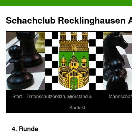
Zum
Inhalt
Schachclub Recklinghausen Al
springen
Start
Datenschutzerklärung
Vorstand &
Mannschaf
Kontakt
4. Runde