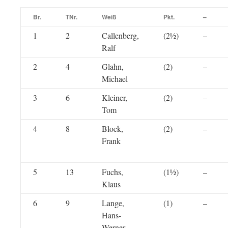
Br.
TNr.
Weiß
Pkt.
–
1
2
Callenberg,
(2½)
–
Ralf
2
4
Glahn,
(2)
–
Michael
3
6
Kleiner,
(2)
–
Tom
4
8
Block,
(2)
–
Frank
5
13
Fuchs,
(1½)
–
Klaus
6
9
Lange,
(1)
–
Hans-
Werner