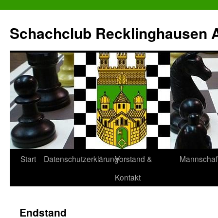
Zum
Inhalt
Schachclub Recklinghausen Al
springen
Start
Datenschutzerklärung
Vorstand &
Mannschaf
Kontakt
Endstand