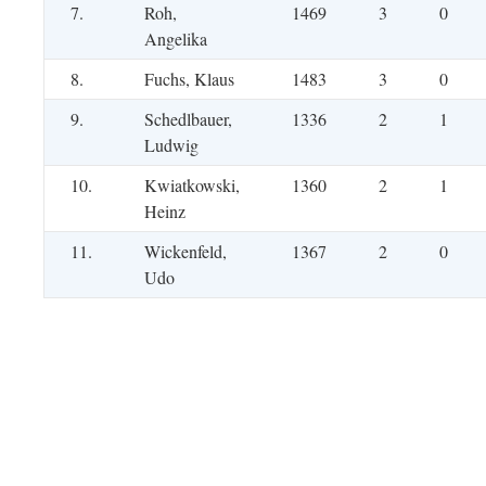
7.
Roh,
1469
3
0
Angelika
8.
Fuchs, Klaus
1483
3
0
9.
Schedlbauer,
1336
2
1
Ludwig
10.
Kwiatkowski,
1360
2
1
Heinz
11.
Wickenfeld,
1367
2
0
Udo