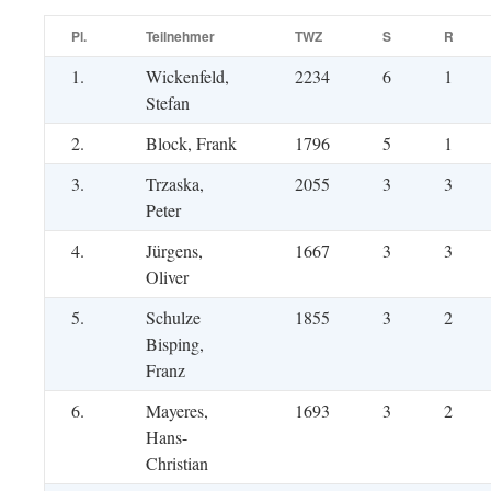
Pl.
Teilnehmer
TWZ
S
R
1.
Wickenfeld,
2234
6
1
Stefan
2.
Block, Frank
1796
5
1
3.
Trzaska,
2055
3
3
Peter
4.
Jürgens,
1667
3
3
Oliver
5.
Schulze
1855
3
2
Bisping,
Franz
6.
Mayeres,
1693
3
2
Hans-
Christian