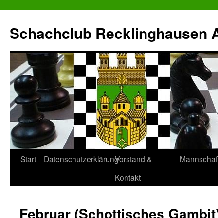
Zum
Inhalt
Schachclub Recklinghausen Al
springen
Start
Datenschutzerklärung
Vorstand &
Mannschaf
Kontakt
Februar (Schottisches Gambit