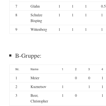
7
Glahn
1
1
1
0.5
8
Schulze
1
1
1
1
Bisping
9
Wittenberg
1
1
1
1
B-Gruppe:
Nr.
Name
1
2
3
4
1
Meier
0
0
1
2
Kuznetsov
1
1
1
3
Beer,
1
0
1
Christopher