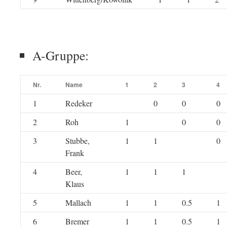
A-Gruppe:
Nr.
Name
1
2
3
4
1
Redeker
0
0
0
2
Roh
1
0
0
3
Stubbe,
1
1
0
Frank
4
Beer,
1
1
1
Klaus
5
Mallach
1
1
0.5
1
6
Bremer
1
1
0.5
1