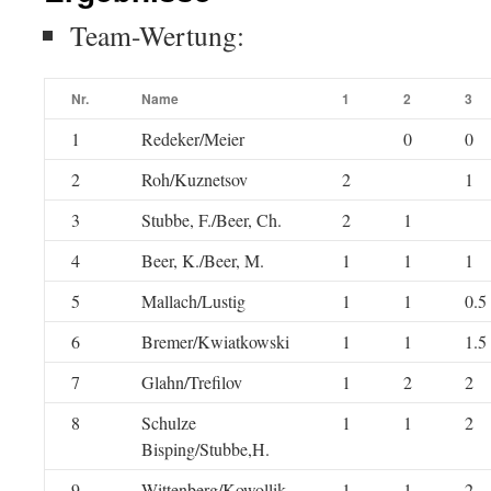
Team-Wertung:
Nr.
Name
1
2
3
1
Redeker/Meier
0
0
2
Roh/Kuznetsov
2
1
3
Stubbe, F./Beer, Ch.
2
1
4
Beer, K./Beer, M.
1
1
1
5
Mallach/Lustig
1
1
0.5
6
Bremer/Kwiatkowski
1
1
1.5
7
Glahn/Trefilov
1
2
2
8
Schulze
1
1
2
Bisping/Stubbe,H.
9
Wittenberg/Kowollik
1
1
2