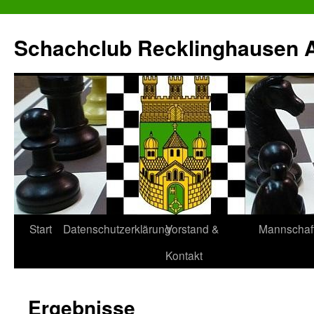
Zum
Inhalt
Schachclub Recklinghausen Al
springen
Start
Datenschutzerklärung
Vorstand &
Mannschaf
Kontakt
Ergebnisse